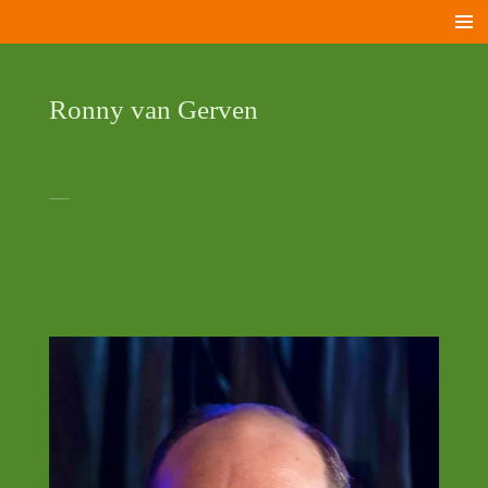
Ga
direct
naar
de
Ronny van Gerven
hoofdinhoud
.........