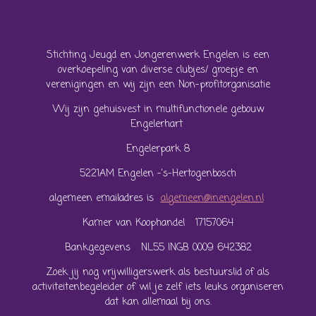
Stichting Jeugd en Jongerenwerk Engelen is een
overkoepeling van diverse clubjes/ groepje en
verenigingen en wij zijn een Non-profitorganisatie
Wij zijn gehuisvest in multifunctionele gebouw
Engelerhart
Engelerpark 8
5221AM Engelen -'s-Hertogenbosch
algemeen emailadres is
algemeen@inengelen.nl
Kamer van Koophandel 17157064
Bankgegevens NL55 INGB 0009 642382
Zoek jij nog vrijwilligerswerk als bestuurslid of als
activiteitenbegeleider of wil je zelf iets leuks organiseren
dat kan allemaal bij ons.